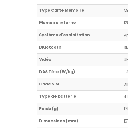
Type Carte Mémoire
M
Mémoire interne
12
Système d'exploitation
A
Bluetooth
Bl
Vidéo
UH
DAS Tête (W/kg)
Tê
Code SIM
31
Type de batterie
4
Poids (g)
17
Dimensions (mm)
15