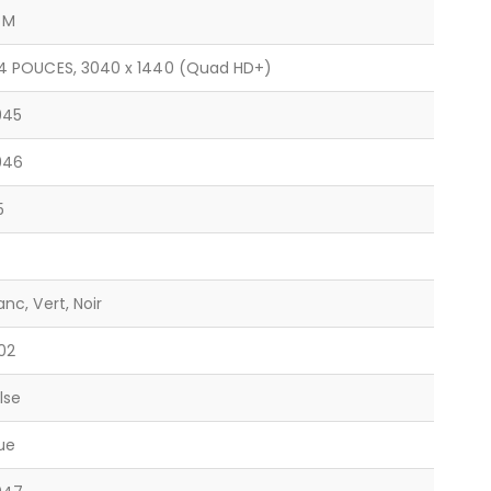
 M
,4 POUCES, 3040 x 1440 (Quad HD+)
945
946
5
anc, Vert, Noir
02
lse
ue