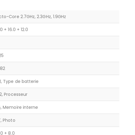
to-Core 2.7GHz, 2.3GHz, 1.9GHz
.0 + 16.0 + 12.0
25
582
, Type de batterie
2, Processeur
, Memoire interne
, Photo
.0 + 8.0