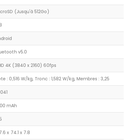
icroSD (Jusqu'à 512Go)
8
ndroid
uetooth v5.0
D 4K (3840 x 2160) 60fps
te : 0,516 W/kg, Tronc : 1,582 W/kg, Membres : 3,25
1041
100 mAh
5
7.6 x 74.1 x 7.8